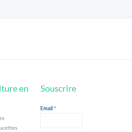
lture en
Souscrire
Email
*
es
sucettes