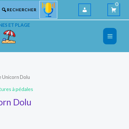
0
NES ET PLAGE
le Unicorn Dolu
tures à pédales
corn Dolu