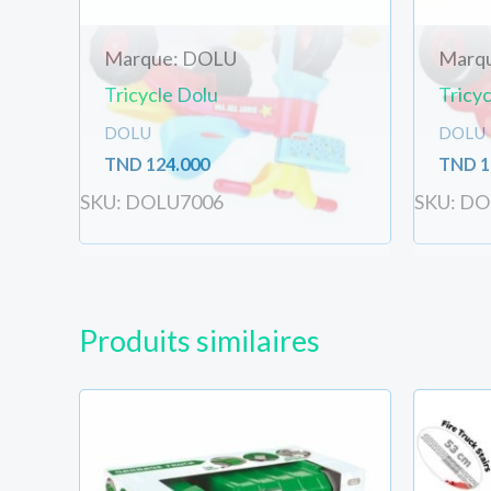
Marque: DOLU
Marq
Tricycle Dolu
Tricy
DOLU
DOLU
TND
124.000
TND
1
SKU: DOLU7006
SKU: D
Produits similaires