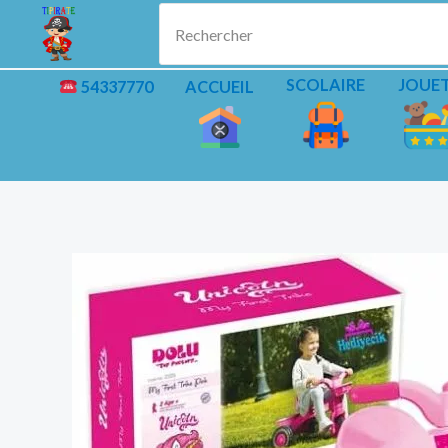
Aller
Rechercher
au
contenu
SCOLAIRE
JOUE
54337770
ACCUEIL