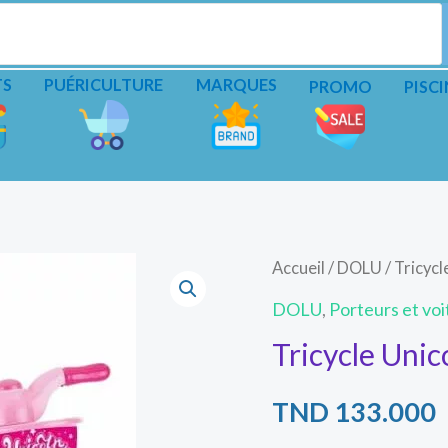
TS
PUÉRICULTURE
MARQUES
PROMO
PISCI
Accueil
/
DOLU
/ Tricyc
DOLU
,
Porteurs et voi
Tricycle Uni
TND
133.000