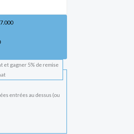
7.000
0
t et gagner 5% de remise
hat
nées entrées au dessus (ou