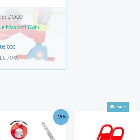
ue: DOLU
cle Mascott Dolu
06.000
OLU7040
Le
Le
-19%
prix
prix
initial
actuel
était :
est :