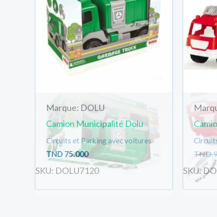
Marque: DOLU
Marq
Camion Municipalité Dolu
Camio
Circuits et Parking avec voitures
Circuit
TND
75.000
TND
9
SKU: DOLU7120
SKU: D