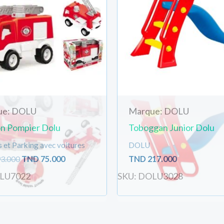
TND
TND
93.000.
75.000.
ue: DOLU
Marque: DOLU
n Pompier Dolu
Toboggan Junior Dolu
s et Parking avec voitures
DOLU
3.000
TND
75.000
TND
217.000
OLU7022
SKU: DOLU3028