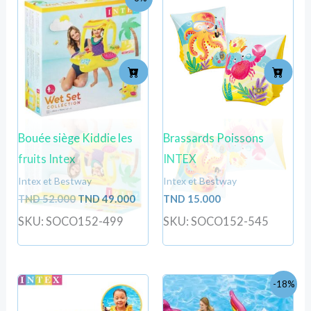
prix
prix
initial
actuel
était :
est :
TND
TND
52.000.
49.000.
Bouée siège Kiddie les
Brassards Poissons
fruits Intex
INTEX
Intex et Bestway
Intex et Bestway
TND
52.000
TND
49.000
TND
15.000
SKU: SOCO152-499
SKU: SOCO152-545
Le
Le
-18%
prix
prix
initial
actuel