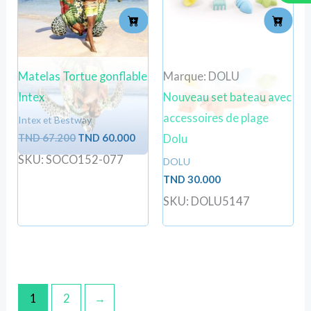
Matelas Tortue gonflable
Marque: DOLU
Intex
Nouveau set bateau avec
accessoires de plage
Intex et Bestway
TND
67.200
TND
60.000
Dolu
SKU: SOCO152-077
DOLU
TND
30.000
SKU: DOLU5147
1
2
→