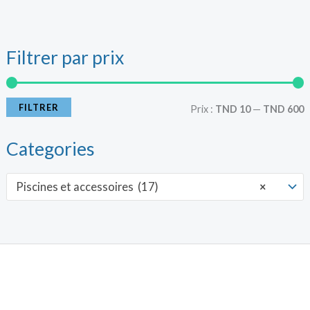
Filtrer par prix
r
r
i
i
FILTRER
Prix :
TND 10
—
TND 600
x
x
Categories
i
a
Piscines et accessoires (17)
×
n
x