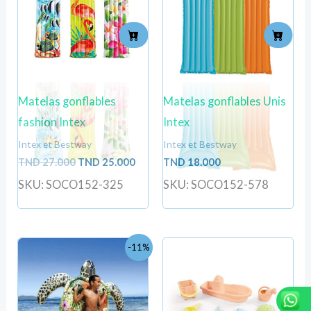
TND
TND
27.000.
25.000.
Matelas gonflables
Matelas gonflables Unis
fashion Intex
Intex
Intex et Bestway
Intex et Bestway
TND
27.000
TND
25.000
TND
18.000
SKU: SOCO152-325
SKU: SOCO152-578
Le
Le
-11%
prix
prix
initial
actuel
était :
est :
TND
TND
67.200.
60.000.