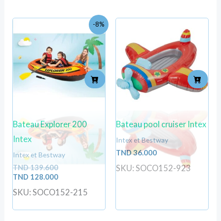
Le
Le
-8%
prix
prix
initial
actuel
était :
est :
TND
TND
139.600.
128.000.
Bateau Explorer 200
Bateau pool cruiser Intex
Intex
Intex et Bestway
TND
36.000
Intex et Bestway
TND
139.600
SKU: SOCO152-923
TND
128.000
SKU: SOCO152-215