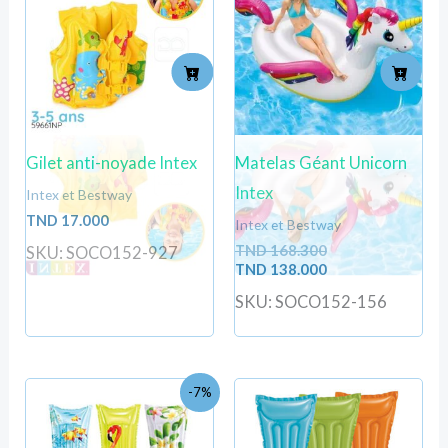
était :
est :
TND
TND
168.300.
138.000.
Gilet anti-noyade Intex
Matelas Géant Unicorn
Intex
Intex et Bestway
TND
17.000
Intex et Bestway
TND
168.300
SKU: SOCO152-927
TND
138.000
SKU: SOCO152-156
Le
Le
-7%
prix
prix
initial
actuel
était :
est :