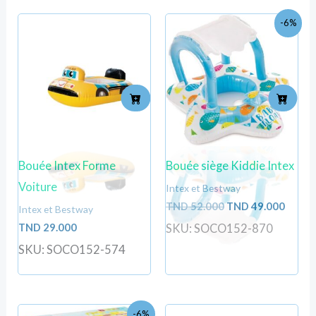
Le
Le
-6%
prix
prix
initial
actuel
était :
est :
TND
TND
52.000.
49.000
Bouée Intex Forme
Bouée siège Kiddie Intex
Voiture
Intex et Bestway
TND
52.000
TND
49.000
Intex et Bestway
TND
29.000
SKU: SOCO152-870
SKU: SOCO152-574
Le
Le
-6%