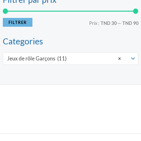
r
r
i
i
FILTRER
Prix :
TND 30
—
TND 90
x
x
Categories
i
a
Jeux de rôle Garçons (11)
×
n
x