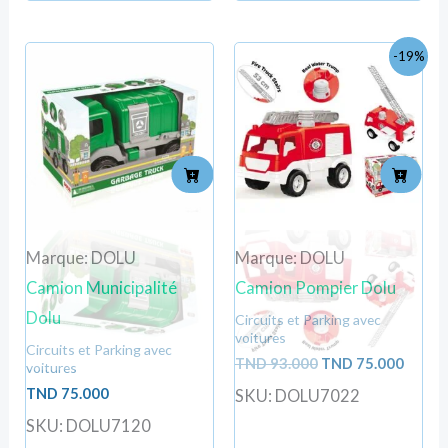
Le
Le
-19%
prix
prix
initial
actuel
était :
est :
TND
TND
93.000.
75.000
Marque: DOLU
Marque: DOLU
Camion Municipalité
Camion Pompier Dolu
Dolu
Circuits et Parking avec
voitures
Circuits et Parking avec
TND
93.000
TND
75.000
voitures
TND
75.000
SKU: DOLU7022
SKU: DOLU7120