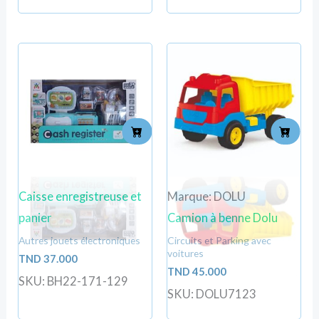
Caisse enregistreuse et
Marque: DOLU
panier
Camion à benne Dolu
Autres jouets électroniques
Circuits et Parking avec
voitures
TND
37.000
TND
45.000
SKU: BH22-171-129
SKU: DOLU7123