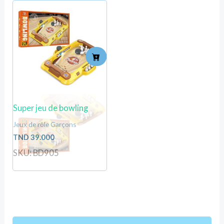
Super jeu de bowling
Jeux de rôle Garçons
TND
39.000
SKU: BD905