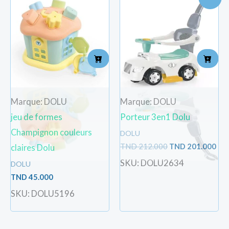
prix
pri
initial
act
était :
est 
TND
TN
212.000.
201
Marque: DOLU
Marque: DOLU
jeu de formes
Porteur 3en1 Dolu
Champignon couleurs
DOLU
TND
212.000
TND
201.000
claires Dolu
SKU: DOLU2634
DOLU
TND
45.000
SKU: DOLU5196