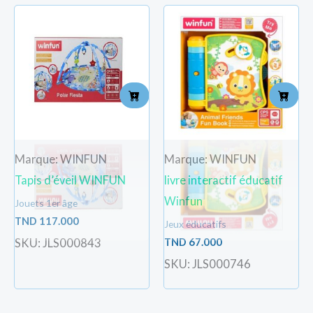
Marque: WINFUN
Marque: WINFUN
Tapis d’éveil WINFUN
livre interactif éducatif
Winfun
Jouets 1er âge
TND
117.000
Jeux éducatifs
TND
67.000
SKU: JLS000843
SKU: JLS000746