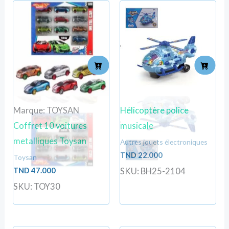
Marque: TOYSAN
Hélicoptère police
Coffret 10 voitures
musicale
metalliques Toysan
Autres jouets électroniques
TND
22.000
Toysan
TND
47.000
SKU: BH25-2104
SKU: TOY30