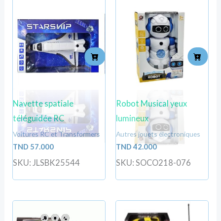
Navette spatiale
Robot Musical yeux
téléguidée RC
lumineux
Voitures RC et Transformers
Autres jouets électroniques
TND
57.000
TND
42.000
SKU: JLSBK25544
SKU: SOCO218-076