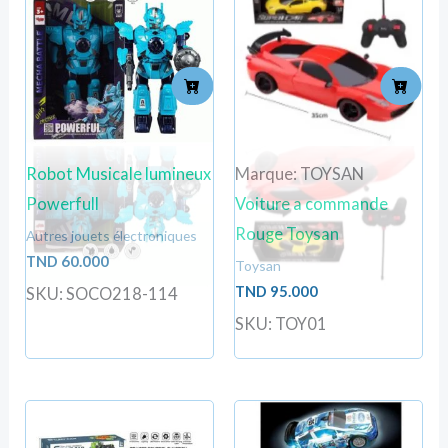
Robot Musicale lumineux
Marque: TOYSAN
Powerfull
Voiture a commande
Rouge Toysan
Autres jouets électroniques
TND
60.000
Toysan
TND
95.000
SKU: SOCO218-114
SKU: TOY01