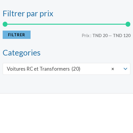
Filtrer par prix
r
r
i
i
FILTRER
Prix :
TND 20
—
TND 120
x
x
Categories
i
a
Voitures RC et Transformers (20)
×
n
x