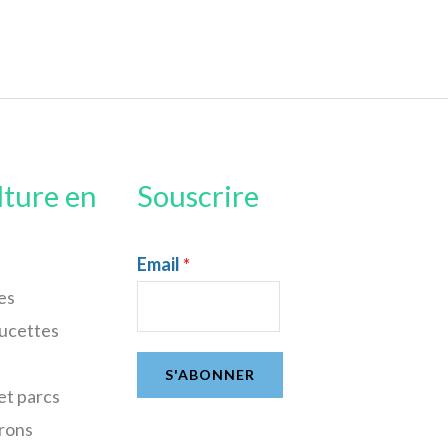
lture en
Souscrire
Email
*
es
sucettes
S'ABONNER
et parcs
rons