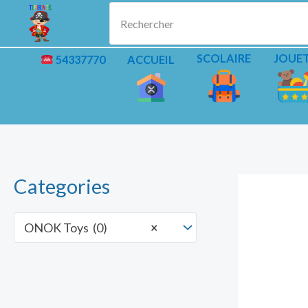
Aller
Rechercher
au
contenu
SCOLAIRE
JOUE
54337770
ACCUEIL
Categories
ONOK Toys (0)
×