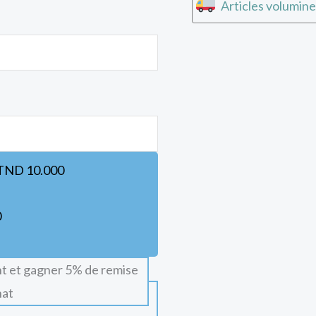
Articles volumine
TND
10.000
0
t et gagner 5% de remise
hat