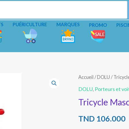
TS
PUÉRICULTURE
MARQUES
PROMO
PISCI
quantité
Accueil
/
DOLU
/ Tricyc
de
DOLU
,
Porteurs et voi
Tricycle
Tricycle Mas
Mascott
Dolu
TND
106.000