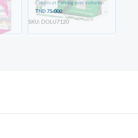
Circuits et Parking avec voitures
TND
75.000
SKU: DOLU7120