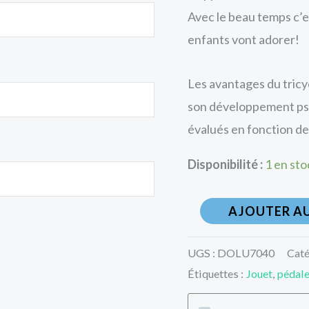
Avec le beau temps c’e
enfants vont adorer!
Les avantages du tric
son développement ps
évalués en fonction de l
Disponibilité :
1 en sto
AJOUTER AU
UGS :
DOLU7040
Caté
Étiquettes :
Jouet
,
pédal