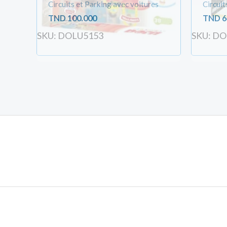
Circuits et Parking avec voitures
Circuit
TND
100.000
TND
6
SKU: DOLU5153
SKU: D