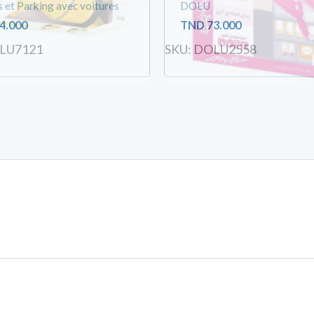
s et Parking avec voitures
DOLU
4.000
TND
73.000
OLU7121
SKU: DOLU2558