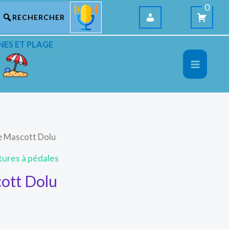
0
NES ET PLAGE
le Mascott Dolu
tures à pédales
cott Dolu