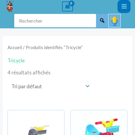
Aller
au
Rechercher
contenu
Accueil
/ Produits identifiés “Tricycle”
Tricycle
4 résultats affichés