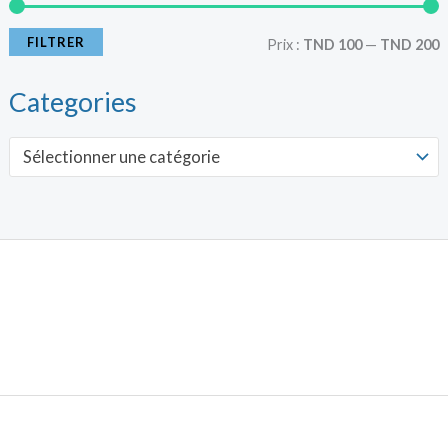
r
r
i
i
FILTRER
Prix :
TND 100
—
TND 200
x
x
Categories
i
a
Sélectionner une catégorie
n
x