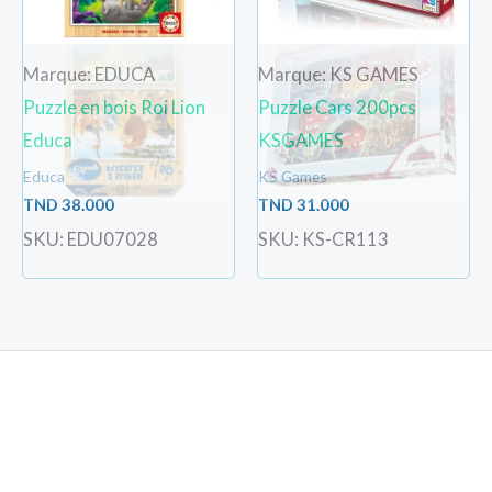
Marque: EDUCA
Marque: KS GAMES
Puzzle en bois Roi Lion
Puzzle Cars 200pcs
Educa
KSGAMES
Educa
KS Games
TND
38.000
TND
31.000
SKU: EDU07028
SKU: KS-CR113