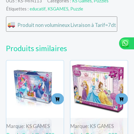
UGS :
KS-MIN113
Catégories :
KS Games
,
Puzzles
Étiquettes :
educatif
,
KSGAMES
,
Puzzle
Produit non volumineux Livraison à Tarif=7dt
Produits similaires
Marque: KS GAMES
Marque: KS GAMES