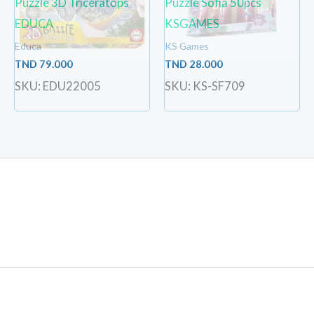
Puzzle 3D Triceratops
Puzzle Sofia 50pcs
EDUCA
KSGAMES
Educa
KS Games
TND
79.000
TND
28.000
SKU: EDU22005
SKU: KS-SF709