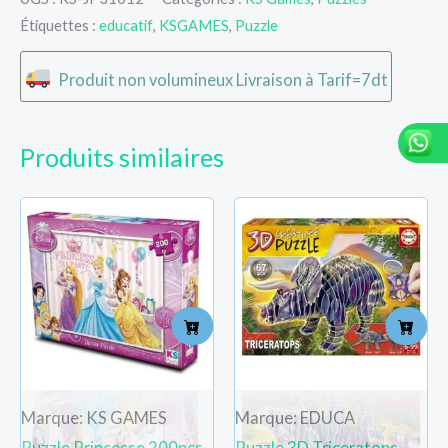
Étiquettes :
educatif
,
KSGAMES
,
Puzzle
Produit non volumineux Livraison à Tarif=7dt
Produits similaires
Marque: KS GAMES
Marque: EDUCA
Puzzle Princesse 200pcs
Puzzle 3D Triceratops