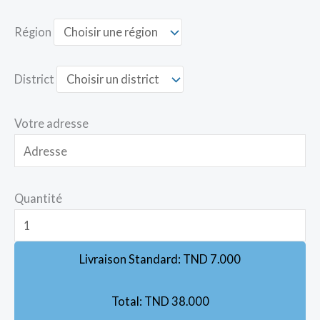
Région
District
Votre adresse
Quantité
Livraison Standard:
TND
7.000
Total:
TND
38.000