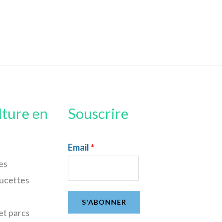
lture en
Souscrire
Email
*
es
sucettes
S'ABONNER
et parcs