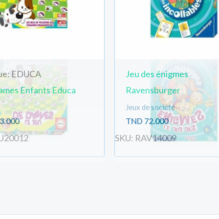
ue: EDUCA
Jeu des énigmes
ames Enfants Educa
Ravensburger
Jeux de société
3.000
TND
72.000
U20012
SKU: RAV14009