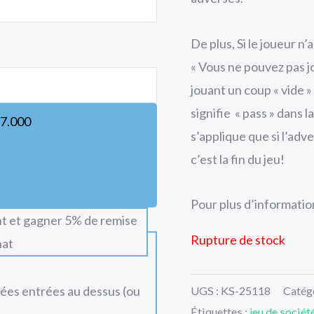
De plus, Si le joueur n’
« Vous ne pouvez pas jo
jouant un coup « vide »
signifie « pass » dans 
7.000
s’applique que si l’adv
c’est la fin du jeu!
Pour plus d’information
t et gagner 5% de remise
Rupture de stock
hat
nées entrées au dessus (ou
UGS :
KS-25118
Catég
Étiquettes :
jeu de sociét