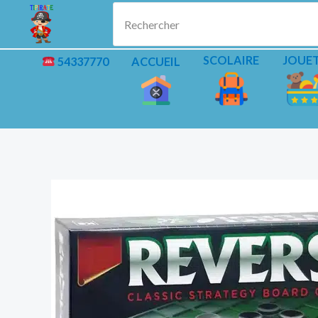
Aller
Rechercher
au
contenu
SCOLAIRE
JOUE
54337770
ACCUEIL