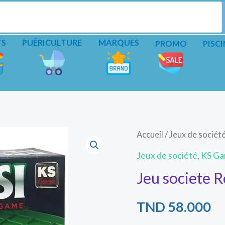
TS
PUÉRICULTURE
MARQUES
PROMO
PISCI
Accueil
/
Jeux de sociét
Jeux de société
,
KS G
Jeu societe
TND
58.000