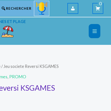
0
NES ET PLAGE
é
/ Jeu societe Reversi KSGAMES
ames
,
PROMO
 Reversi KSGAMES