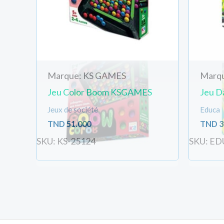
Marque: KS GAMES
Marq
Jeu Color Boom KSGAMES
Jeu D
Jeux de société
Educa
TND
51.000
TND
3
SKU: KS-25124
SKU: ED