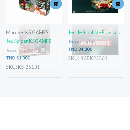
Marque: KS GAMES
Jeu de Scrabble Français
Jeu Spider KSGAMES
Jeux de société
TND
34.000
Jeux de société
TND
51.000
SKU: JLSBK25561
SKU: KS-25131