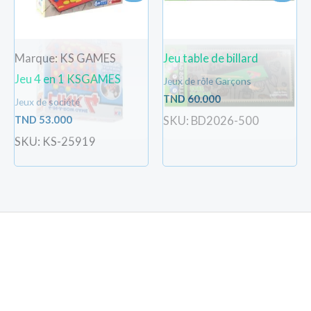
Marque: KS GAMES
Jeu table de billard
Jeu 4 en 1 KSGAMES
Jeux de rôle Garçons
TND
60.000
Jeux de société
TND
53.000
SKU: BD2026-500
SKU: KS-25919