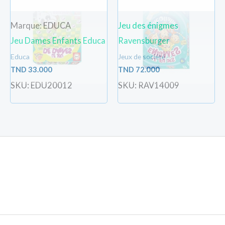
Marque: EDUCA
Jeu des énigmes
Jeu Dames Enfants Educa
Ravensburger
Educa
Jeux de société
TND
33.000
TND
72.000
SKU: EDU20012
SKU: RAV14009