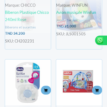
Marque: CHICCO
Marque: WINFUN
Biberon Plastique Chicco
Avion musicale Winfun
240ml Rose
Jouets 1er âge
TND
91.000
Biberons et sucettes
TND
34.200
SKU: JLS001505
SKU: CH202231