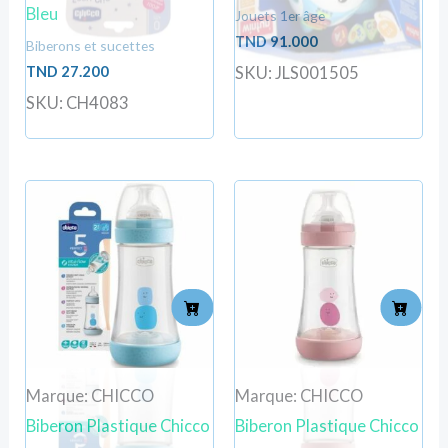
Bleu
Jouets 1er âge
TND
91.000
Biberons et sucettes
TND
27.200
SKU: JLS001505
SKU: CH4083
Marque: CHICCO
Marque: CHICCO
Biberon Plastique Chicco
Biberon Plastique Chicco