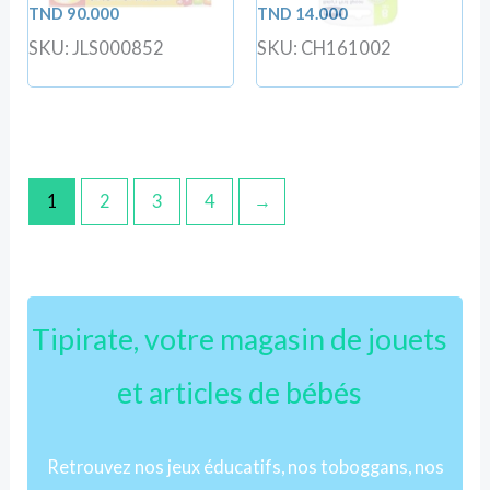
TND
90.000
TND
14.000
SKU: JLS000852
SKU: CH161002
1
2
3
4
→
Tipirate, votre magasin de jouets
et articles de bébés
Retrouvez nos jeux éducatifs, nos toboggans, nos