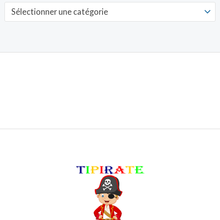
i
a
Sélectionner une catégorie
n
x