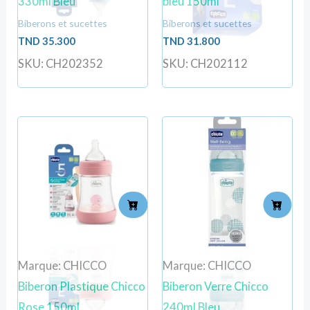
330ml Bleu
bleu 150ml
Biberons et sucettes
Biberons et sucettes
TND
35.300
TND
31.800
SKU: CH202352
SKU: CH202112
Marque: CHICCO
Marque: CHICCO
Biberon Plastique Chicco
Biberon Verre Chicco
Rose 150ml
240ml Bleu