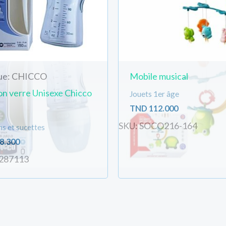
ue: CHICCO
Mobile musical
on verre Unisexe Chicco
Jouets 1er âge
TND
112.000
SKU: SOCO216-164
s et sucettes
8.300
287113