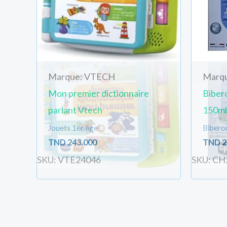
Marque: VTECH
Marq
Mon premier dictionnaire
Biber
parlant Vtech
150ml
Jouets 1er âge
Biberon
TND
243.000
TND
2
SKU: VTE24046
SKU: CH