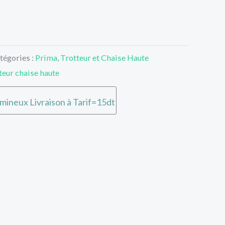
tégories :
Prima
,
Trotteur et Chaise Haute
teur chaise haute
umineux Livraison à Tarif=15dt