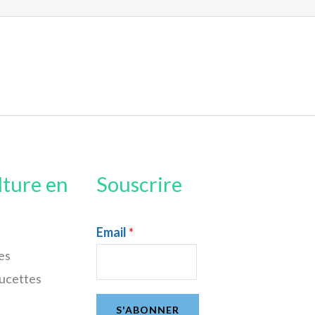
lture en
Souscrire
Email
*
es
sucettes
S'ABONNER