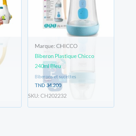
Marque: CHICCO
Biberon Plastique Chicco
240ml Bleu
Biberons et sucettes
TND
34.200
SKU: CH202232