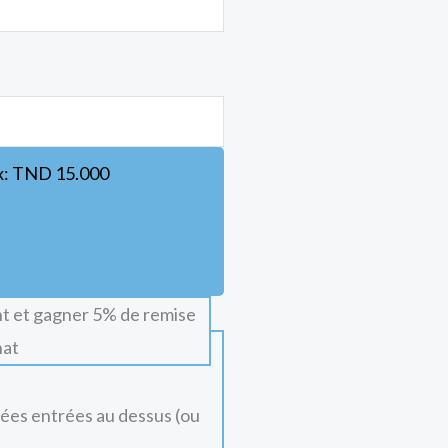
x:
TND
15.000
t et gagner 5% de remise
hat
nées entrées au dessus (ou