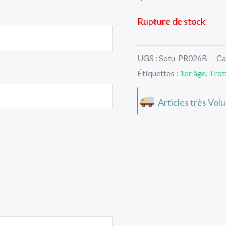
Rupture de stock
UGS :
Sotu-PR026B
Ca
Étiquettes :
1er âge
,
Trot
Articles très Vol