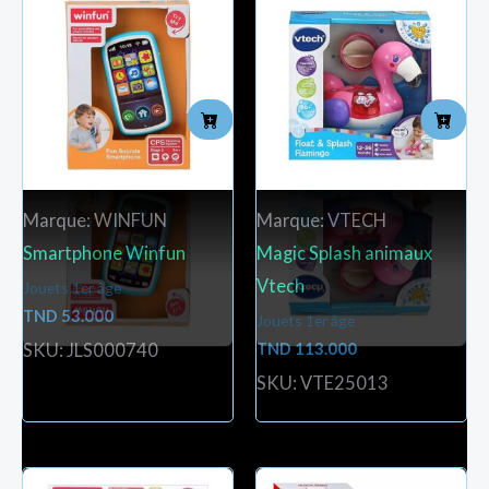
Marque: WINFUN
Marque: VTECH
Smartphone Winfun
Magic Splash animaux
Vtech
Jouets 1er âge
TND
53.000
Jouets 1er âge
TND
113.000
SKU: JLS000740
SKU: VTE25013