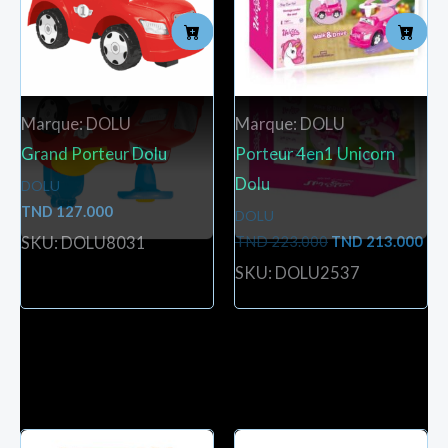
223.000.
213
Marque: DOLU
Marque: DOLU
Grand Porteur Dolu
Porteur 4en1 Unicorn
Dolu
DOLU
TND
127.000
DOLU
TND
223.000
TND
213.000
SKU: DOLU8031
SKU: DOLU2537
Produits similaires