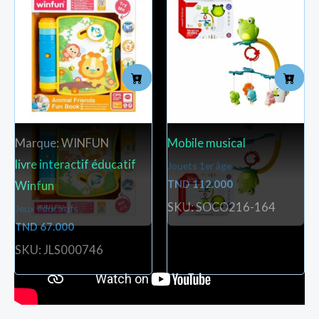
Marque: WINFUN
Mobile musical
livre interactif éducatif
Jouets 1er âge
TND
112.000
Winfun
SKU: SOCO216-164
Jeux éducatifs
TND
67.000
SKU: JLS000746