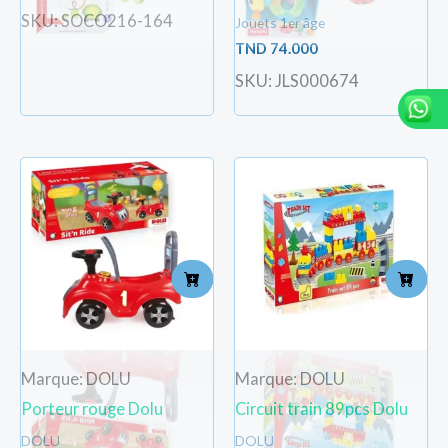
SKU: SOCO216-164
Jouets 1er âge
TND
74.000
SKU: JLS000674
Marque: DOLU
Marque: DOLU
Porteur rouge Dolu
Circuit train 89pcs Dolu
DOLU
DOLU