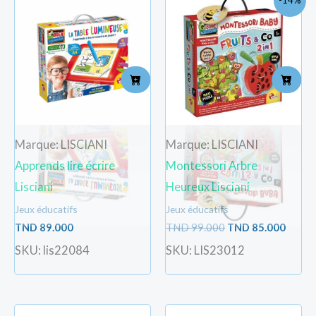
-14%
prix
prix
initial
actue
était :
est :
TND
TND
99.000.
85.000
Marque: LISCIANI
Marque: LISCIANI
Apprends lire écrire
Montessori Arbre
Lisciani
Heureux Lisciani
Jeux éducatifs
Jeux éducatifs
TND
89.000
TND
99.000
TND
85.000
SKU: lis22084
SKU: LIS23012