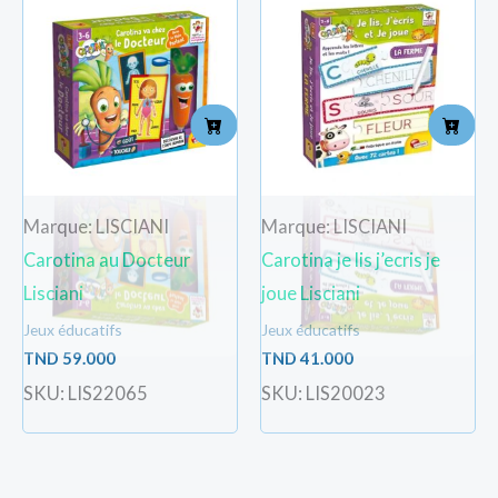
Marque: LISCIANI
Marque: LISCIANI
Carotina au Docteur
Carotina je lis j’ecris je
Lisciani
joue Lisciani
Jeux éducatifs
Jeux éducatifs
TND
59.000
TND
41.000
SKU: LIS22065
SKU: LIS20023