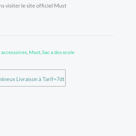
 visiter le site officiel Must
t accessoires
,
Must
,
Sac a dos ecole
ineux Livraison à Tarif=7dt