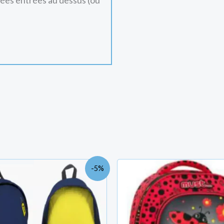
nées entrées au dessus (ou
Le
Le
Le
L
-5%
prix
prix
prix
p
initial
actuel
initial
a
était :
est :
était :
es
TND
TND
TND
T
140.500.
133.000.
67.700.
5