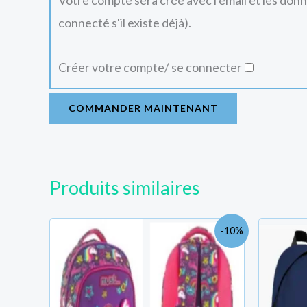
Votre compte sera crée avec l'email et les don
connecté s'il existe déjà).
Créer votre compte/ se connecter
COMMANDER MAINTENANT
Produits similaires
Le
Le
-10%
prix
prix
initial
actuel
était :
est :
TND
TND
140.500.
126.000.