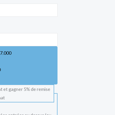
7.000
0
t et gagner 5% de remise
hat