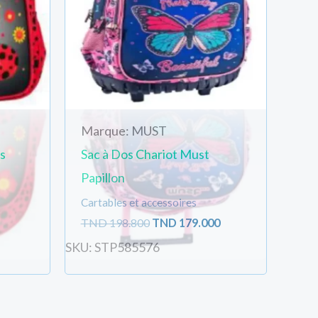
Marque: MUST
s
Sac à Dos Chariot Must
Papillon
Cartables et accessoires
TND
198.800
TND
179.000
SKU: STP585576