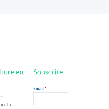
lture en
Souscrire
Email
*
es
sucettes