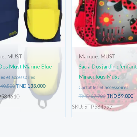
ue: MUST
Marque: MUST
 Dos Must Marine Blue
Sac à Dos jardin d’enfant
Miraculous Must
es et accessoires
40.500
TND
133.000
Cartables et accessoires
TND
67.700
TND
59.000
P584610
SKU: STP584997