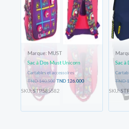
Marque: MUST
Marq
Sac à Dos Must Unicorn
Sac à
Cartables et accessoires
Cartabl
TND
140.500
TND
126.000
TND
1
SKU: STP585582
SKU: ST