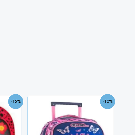
e
Le
Le
-13%
-10%
rix
prix
prix
ctuel
initial
actuel
t :
était :
est :
ND
TND
TND
9.000.
198.800.
179.000.