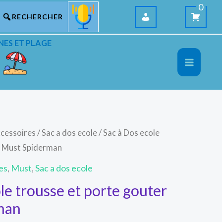
0
NES ET PLAGE
ccessoires
/
Sac a dos ecole
/ Sac à Dos ecole
r Must Spiderman
es
,
Must
,
Sac a dos ecole
le trousse et porte gouter
man