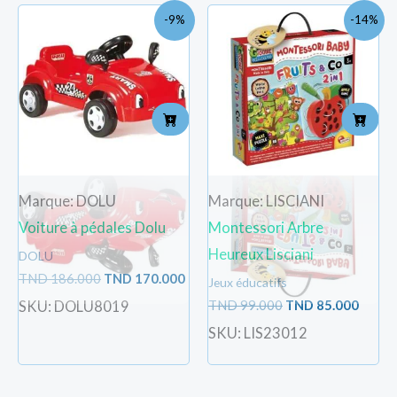
Le
Le
Le
Le
-9%
-14%
prix
prix
prix
prix
initial
actuel
initial
actue
était :
est :
était :
est :
TND
TND
TND
TND
186.000.
170.000.
99.000.
85.000
Marque: DOLU
Marque: LISCIANI
Voiture à pédales Dolu
Montessori Arbre
Heureux Lisciani
DOLU
TND
186.000
TND
170.000
Jeux éducatifs
TND
99.000
TND
85.000
SKU: DOLU8019
SKU: LIS23012