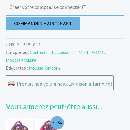
Créer votre compte/ se connecter
COMMANDER MAINTENANT
UGS :
STP585611
Catégories :
Cartables et accessoires
,
Must
,
PROMO
,
trousse scolaire
Étiquettes :
trousse
,
Unicorn
Produit non volumineux Livraison à Tarif=7dt
Vous aimerez peut-être aussi…
Le
Le
-10%
prix
prix