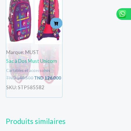
initial
actuel
était :
est :
TND
TND
140.500.
126.000.
Marque: MUST
Sac à Dos Must Unicorn
Cartables et accessoires
TND
140.500
TND
126.000
SKU: STP585582
Produits similaires