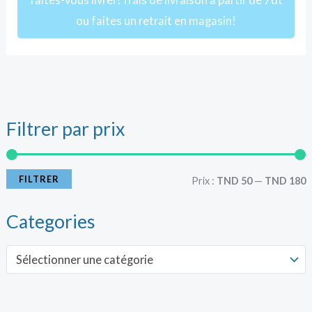
ou faites un retrait en magasin!
Filtrer par prix
r
r
i
i
FILTRER
Prix :
TND 50
—
TND 180
x
x
Categories
i
a
Sélectionner une catégorie
n
x