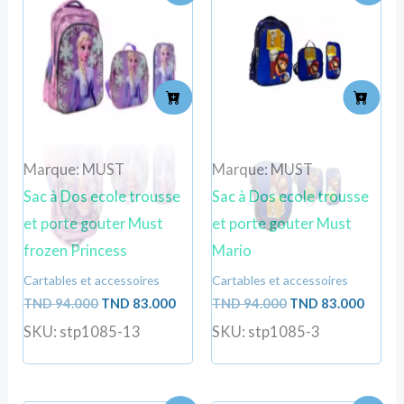
prix
prix
prix
prix
initial
actuel
initial
actuel
était :
est :
était :
est :
TND
TND
TND
TND
94.000.
83.000.
94.000.
83.000
Marque: MUST
Marque: MUST
Sac à Dos ecole trousse
Sac à Dos ecole trousse
et porte gouter Must
et porte gouter Must
frozen Princess
Mario
Cartables et accessoires
Cartables et accessoires
TND
94.000
TND
83.000
TND
94.000
TND
83.000
SKU: stp1085-13
SKU: stp1085-3