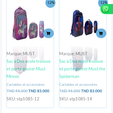
Le
Le
Le
Le
-12%
-12%
prix
prix
prix
prix
initial
actuel
initial
actuel
était :
est :
était :
est :
TND
TND
TND
TND
94.000.
83.000.
94.000.
83.000
Marque: MUST
Marque: MUST
Sac à Dos ecole trousse
Sac à Dos ecole trousse
et porte gouter Must
et porte gouter Must the
Minnie
Spiderman
Cartables et accessoires
Cartables et accessoires
TND
94.000
TND
83.000
TND
94.000
TND
83.000
SKU: stp1085-12
SKU: stp1085-14