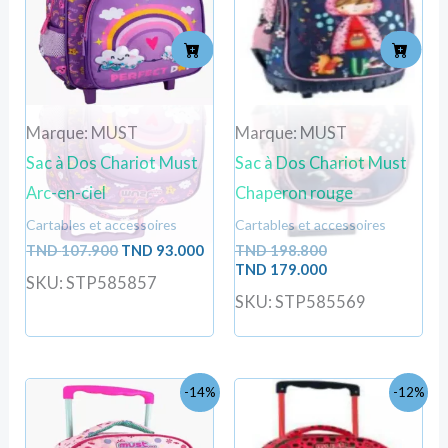
TND
TND
TND
TND
107.900.
93.000.
198.800.
179.000.
Marque: MUST
Marque: MUST
Sac à Dos Chariot Must
Sac à Dos Chariot Must
Arc-en-ciel
Chaperon rouge
Cartables et accessoires
Cartables et accessoires
TND
107.900
TND
93.000
TND
198.800
TND
179.000
SKU: STP585857
SKU: STP585569
Le
Le
Le
Le
-14%
-12%
prix
prix
prix
prix
initial
actuel
initial
actu
était :
est :
était :
est :