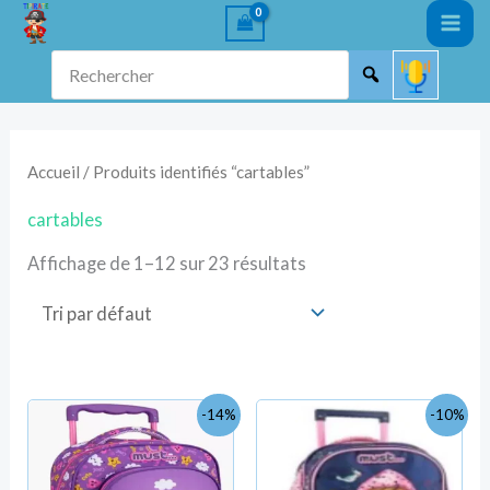
Aller
au
Rechercher
contenu
Accueil
/ Produits identifiés “cartables”
cartables
Affichage de 1–12 sur 23 résultats
Le
Le
Le
Le
-14%
-10%
prix
prix
prix
prix
initial
actuel
initial
actuel
était :
est :
était :
est :