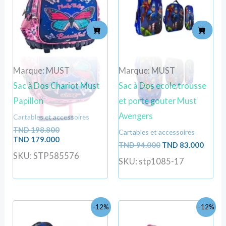
TND
TND
TND
TND
198.800.
179.000.
94.000.
83.000
Marque: MUST
Marque: MUST
Sac à Dos Chariot Must
Sac à Dos ecole trousse
Papillon
et porte gouter Must
Avengers
Cartables et accessoires
TND
198.800
Cartables et accessoires
TND
179.000
TND
94.000
TND
83.000
SKU: STP585576
SKU: stp1085-17
Le
Le
Le
Le
-12%
-12%
prix
prix
prix
prix
initial
actuel
initial
actuel