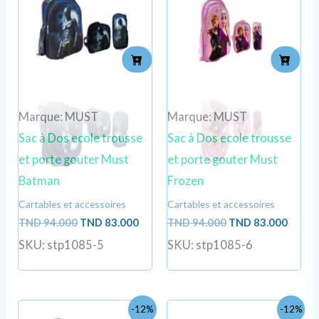
était :
est :
était :
est :
TND
TND
TND
TND
94.000.
83.000.
94.000.
83.000
Marque: MUST
Marque: MUST
Sac à Dos ecole trousse
Sac à Dos ecole trousse
et porte gouter Must
et porte gouter Must
Batman
Frozen
Cartables et accessoires
Cartables et accessoires
TND
94.000
TND
83.000
TND
94.000
TND
83.000
SKU: stp1085-5
SKU: stp1085-6
Le
Le
Le
Le
-12%
-12%