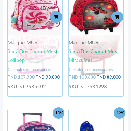
TND
TND
TND
TND
107.900.
93.000.
100.600.
89.0
Marque: MUST
Marque: MUST
Sac à Dos Chariot Must
Sac à Dos Chariot Must
Lollipop
Miraculous
Cartables et accessoires
Cartables et accessoires
TND
107.900
TND
93.000
TND
100.600
TND
89.000
SKU: STP585502
SKU: STP584998
Le
Le
Le
Le
-10%
-12%
prix
prix
prix
prix
initial
actuel
initial
actuel
était :
est :
était :
est :