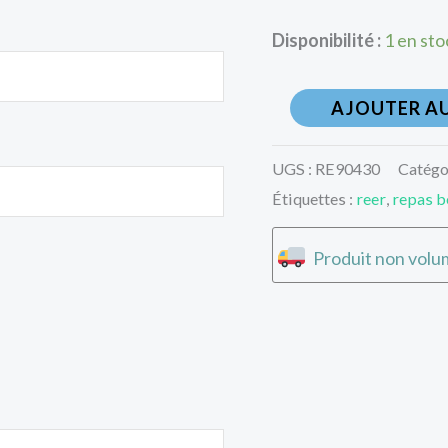
Disponibilité :
1 en sto
AJOUTER AU
UGS :
RE90430
Catégo
Étiquettes :
reer
,
repas b
Produit non volum