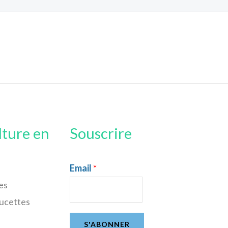
lture en
Souscrire
Email
*
es
sucettes
S'ABONNER