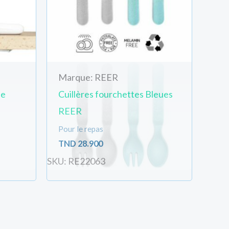
Marque: REER
le
Cuillères fourchettes Bleues
REER
Pour le repas
TND
28.900
SKU: RE22063