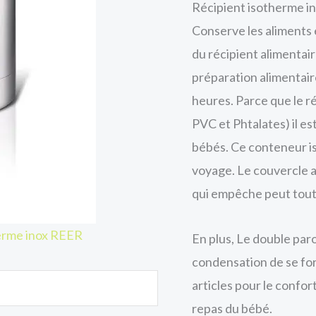
Récipient isotherme i
Conserve les aliments 
du récipient alimentai
préparation alimentair
heures. Parce que le r
PVC et Phtalates) il e
bébés. Ce conteneur i
voyage. Le couvercle a
qui empêche peut tout 
herme inox REER
En plus, Le double par
condensation de se for
articles pour le confor
repas du bébé.