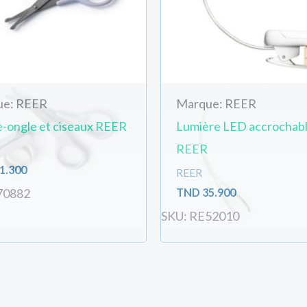
ue: REER
Marque: REER
-ongle et ciseaux REER
Lumière LED accrochab
REER
1.300
REER
TND
35.900
70882
SKU: RE52010