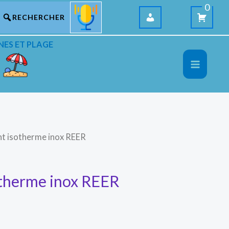
0
NES ET PLAGE
nt isotherme inox REER
otherme inox REER