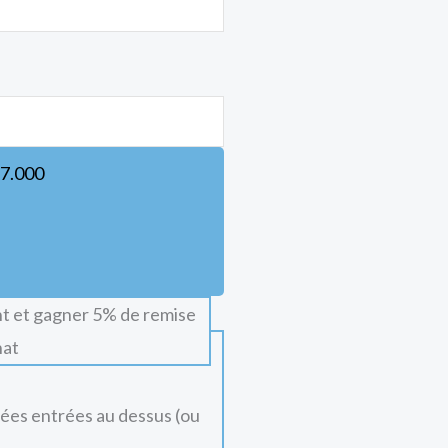
7.000
t et gagner 5% de remise
hat
nées entrées au dessus (ou