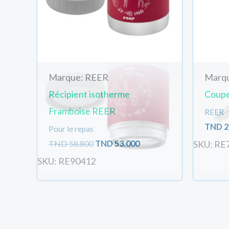
Marque: REER
Marq
Récipient isotherme
Coupe
Framboise REER
REER
TND
2
Pour le repas
TND
58.800
TND
53.000
SKU: RE
SKU: RE90412