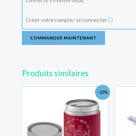
connecté s'il existe déjà).
Créer votre compte/ se connecter
COMMANDER MAINTENANT
Produits similaires
Le
Le
-10%
prix
prix
initial
actuel
était :
est :
TND
TND
58.800.
53.000.