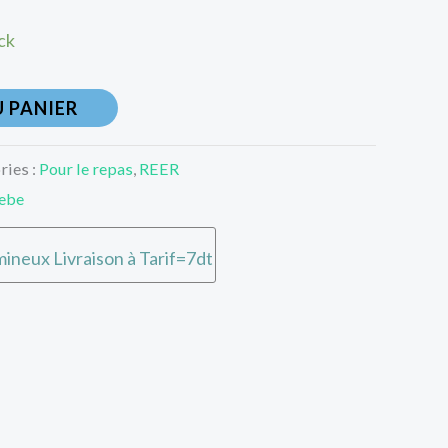
ck
 PANIER
ries :
Pour le repas
,
REER
ebe
ineux Livraison à Tarif=7dt