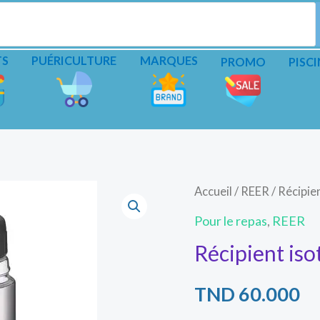
TS
PUÉRICULTURE
MARQUES
PROMO
PISCI
quantité
Accueil
/
REER
/ Récipie
de
Pour le repas
,
REER
Récipient
Récipient is
isotherme
inox
TND
60.000
REER