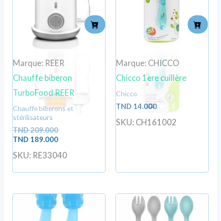
209.000.
189.000.
Marque: REER
Marque: CHICCO
Chauffe biberon
Chicco 1ere cuillère
TurboFood REER
Chicco
TND
14.000
Chauffe biberons et
stérilisateurs
SKU: CH161002
TND
209.000
TND
189.000
SKU: RE33040