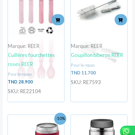
Marque: REER
Marque: REER
Cuillères fourchettes
Goupillon biberon REER
roses REER
Pour le repas
TND
11.700
Pour le repas
TND
28.900
SKU: RE7593
SKU: RE22104
Le
Le
-10%
prix
prix
initial
actuel
était :
est :