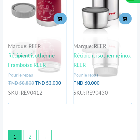
TND
TND
58.800.
53.000.
Marque: REER
Marque: REER
Récipient isotherme
Récipient isotherme inox
Framboise REER
REER
Pour le repas
Pour le repas
TND
58.800
TND
53.000
TND
60.000
SKU: RE90412
SKU: RE90430
1
2
→