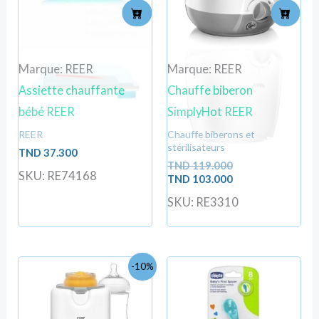
Marque: REER
Marque: REER
Assiette chauffante
Chauffe biberon
bébé REER
SimplyHot REER
REER
Chauffe biberons et
stérilisateurs
TND
37.300
TND
119.000
SKU: RE74168
TND
103.000
SKU: RE3310
Le
Le
-10%
prix
prix
initial
actuel
était :
est :
TND
TND