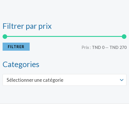
Filtrer par prix
r
r
i
i
FILTRER
Prix :
TND 0
—
TND 270
x
x
Categories
i
a
Sélectionner une catégorie
n
x