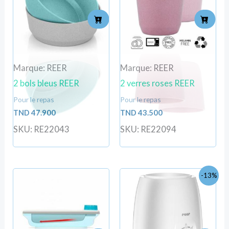
Marque: REER
Marque: REER
2 bols bleus REER
2 verres roses REER
Pour le repas
Pour le repas
TND
47.900
TND
43.500
SKU: RE22043
SKU: RE22094
Le
Le
-13%
prix
prix
initial
actuel
était :
est :
TND
TND
119.000.
103.000.