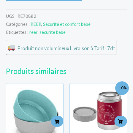
UGS :
RE70882
Catégories :
REER
,
Sécurité et confort bébé
Étiquettes :
reer
,
securite bebe
Produit non volumineux Livraison à Tarif=7dt
Produits similaires
Le
Le
-10%
prix
prix
initial
actue
était :
est :
TND
TND
58.800.
53.000