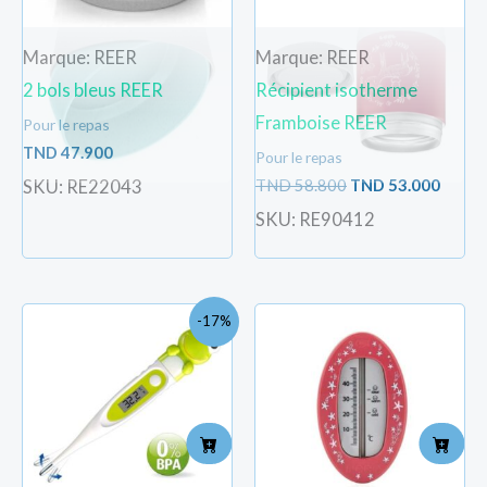
Marque: REER
Marque: REER
2 bols bleus REER
Récipient isotherme
Framboise REER
Pour le repas
TND
47.900
Pour le repas
TND
58.800
TND
53.000
SKU: RE22043
SKU: RE90412
Le
Le
-17%
prix
prix
initial
actuel
était :
est :
TND
TND
30.000.
25.000.