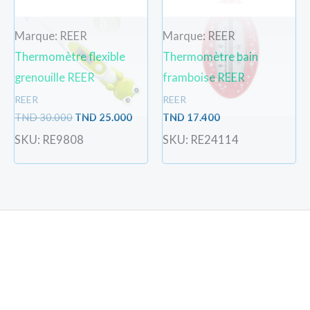
Marque: REER
Marque: REER
Thermomètre flexible
Thermomètre bain
grenouille REER
framboise REER
REER
REER
TND
30.000
TND
25.000
TND
17.400
SKU: RE9808
SKU: RE24114