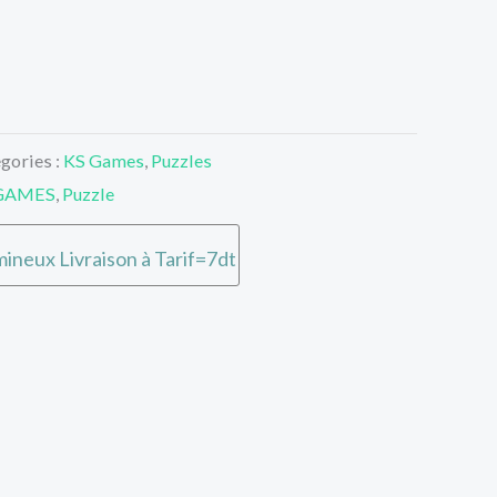
gories :
KS Games
,
Puzzles
GAMES
,
Puzzle
ineux Livraison à Tarif=7dt