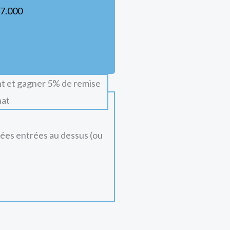
7.000
t et gagner 5% de remise
hat
nées entrées au dessus (ou