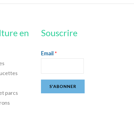
lture en
Souscrire
Email
*
es
sucettes
S'ABONNER
et parcs
rons