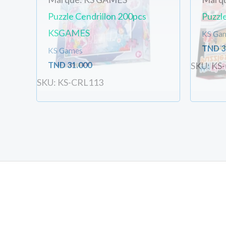
Puzzle Cendrillon 200pcs
Puzzl
KSGAMES
KS Ga
TND
3
KS Games
TND
31.000
SKU: KS
SKU: KS-CRL113