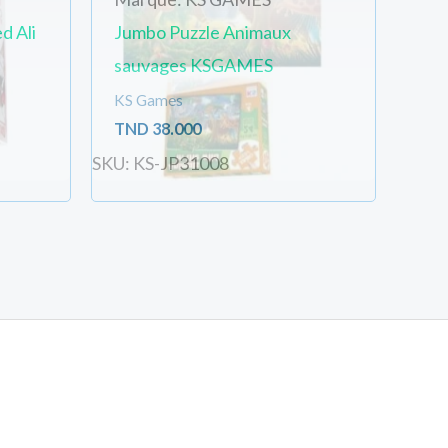
d Ali
Jumbo Puzzle Animaux
sauvages KSGAMES
KS Games
TND
38.000
SKU: KS-JP31008