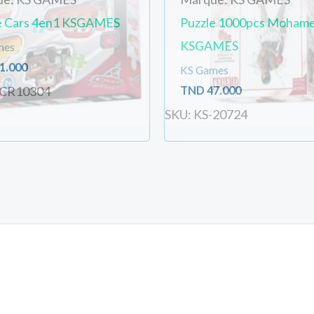
e Cars 4en1 KSGAMES
Puzzle 1000pcs Mohame
KSGAMES
mes
1.000
KS Games
TND
47.000
-CR10304
SKU: KS-20724