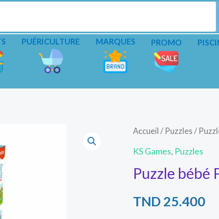
TS
PUÉRICULTURE
MARQUES
PROMO
PISCI
Accueil
/
Puzzles
/ Puzzl
KS Games
,
Puzzles
Puzzle bébé P
TND
25.400