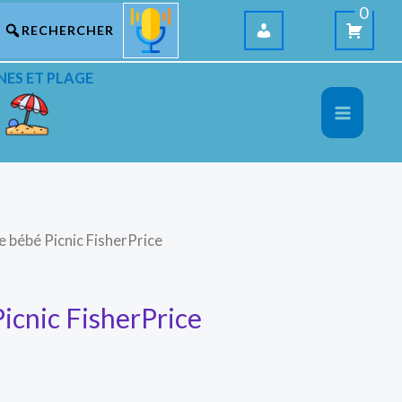
0
NES ET PLAGE
e bébé Picnic FisherPrice
icnic FisherPrice