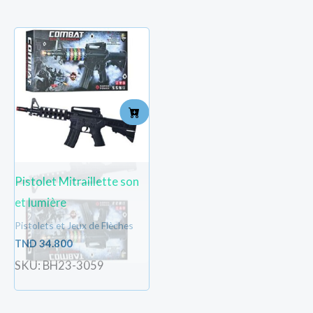
Pistolet Mitraillette son
et lumière
Pistolets et Jeux de Flèches
TND
34.800
SKU: BH23-3059