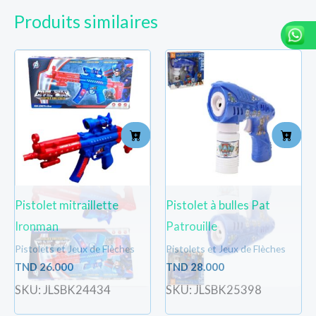
Produits similaires
Pistolet mitraillette
Pistolet à bulles Pat
Ironman
Patrouille
Pistolets et Jeux de Flèches
Pistolets et Jeux de Flèches
TND
26.000
TND
28.000
SKU: JLSBK24434
SKU: JLSBK25398