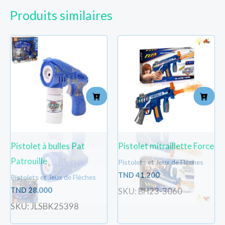
Produits similaires
Pistolet à bulles Pat
Pistolet mitraillette Force
Patrouille
Pistolets et Jeux de Flèches
TND
41.200
Pistolets et Jeux de Flèches
TND
28.000
SKU: BH23-3060
SKU: JLSBK25398