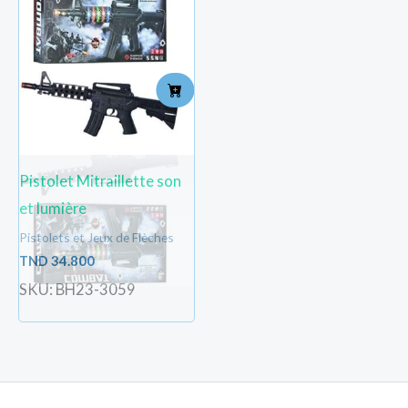
Pistolet Mitraillette son
et lumière
Pistolets et Jeux de Flèches
TND
34.800
SKU: BH23-3059