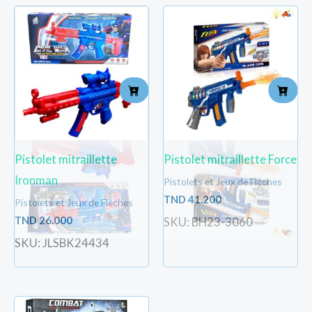
Pistolet mitraillette
Pistolet mitraillette Force
Ironman
Pistolets et Jeux de Flèches
TND
41.200
Pistolets et Jeux de Flèches
TND
26.000
SKU: BH23-3060
SKU: JLSBK24434