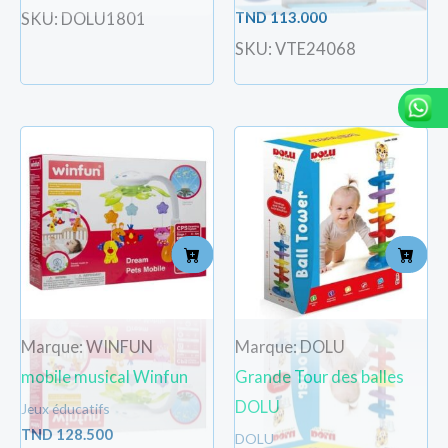
TND
113.000
SKU: DOLU1801
SKU: VTE24068
Marque: WINFUN
Marque: DOLU
mobile musical Winfun
Grande Tour des balles
DOLU
Jeux éducatifs
TND
128.500
DOLU