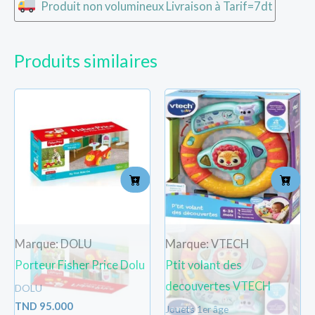
Produit non volumineux Livraison à Tarif=7dt
Produits similaires
Marque: DOLU
Marque: VTECH
Porteur Fisher Price Dolu
Ptit volant des
decouvertes VTECH
DOLU
TND
95.000
Jouets 1er âge