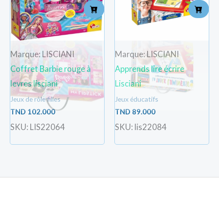
Marque: LISCIANI
Marque: LISCIANI
Coffret Barbie rouge à
Apprends lire écrire
levres lisciani
Lisciani
Jeux de rôle filles
Jeux éducatifs
TND
102.000
TND
89.000
SKU: LIS22064
SKU: lis22084