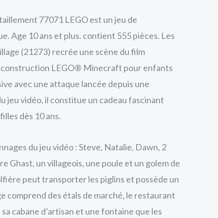
taillement 77071 LEGO est un jeu de
e. Age 10 ans et plus. contient 555 pièces. Les
illage (21273) recrée une scène du film
e construction LEGO® Minecraft pour enfants
sive avec une attaque lancée depuis une
u jeu vidéo, il constitue un cadeau fascinant
filles dès 10 ans.
nnages du jeu vidéo : Steve, Natalie, Dawn, 2
re Ghast, un villageois, une poule et un golem de
lfière peut transporter les piglins et possède un
age comprend des étals de marché, le restaurant
, sa cabane d’artisan et une fontaine que les