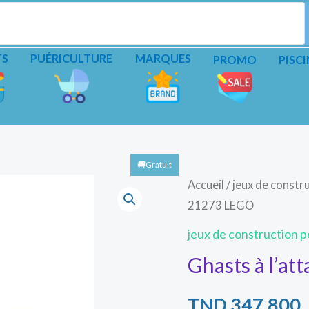
TS
PUÉRICULTURE
MARQUES
PROMO
PISCI
Accueil
/
jeux de constru
21273 LEGO
jeux de construction pe
Ghasts à l’at
TND
347.800