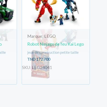
Marque: LEGO
o
Robot Ninjago de feu Kai Lego
ille
jeux de construction petite taille
TND
172.700
SKU: LEG24041