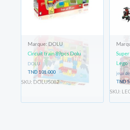
Marque: DOLU
Marq
Circuit train 89pcs Dolu
Super
Lego
DOLU
TND
101.000
jeux de
TND
5
SKU: DOLU5082
SKU: LE