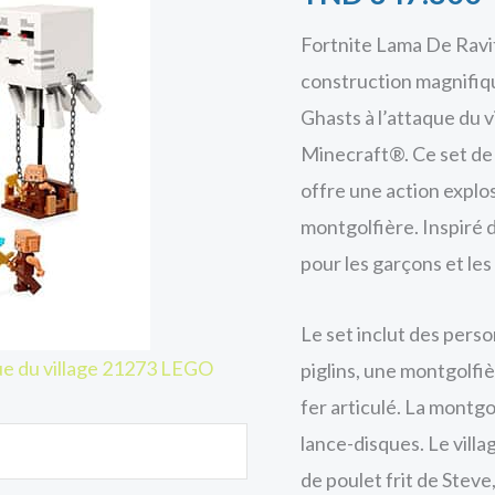
Fortnite Lama De Ravi
construction magnifiqu
Ghasts à l’attaque du v
Minecraft®. Ce set d
offre une action explo
montgolfière. Inspiré d
pour les garçons et les 
Le set inclut des perso
ue du village 21273 LEGO
piglins, une montgolfiè
fer articulé. La montgo
lance-disques. Le vill
de poulet frit de Steve