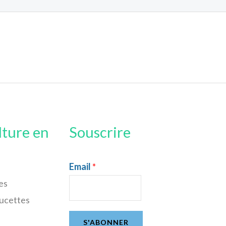
lture en
Souscrire
Email
*
es
sucettes
S'ABONNER