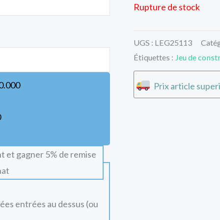
Rupture de stock
UGS :
LEG25113
Catég
Étiquettes :
Jeu de const
0.000
Prix article supe
0
t et gagner 5% de remise
hat
nées entrées au dessus (ou