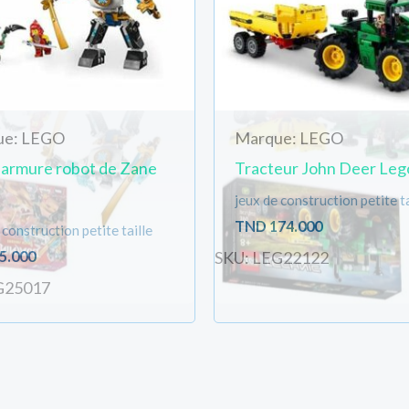
ue: LEGO
Marque: LEGO
 armure robot de Zane
Tracteur John Deer Leg
jeux de construction petite ta
TND
174.000
 construction petite taille
5.000
SKU: LEG22122
G25017