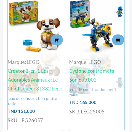
Marque: LEGO
Marque: LEGO
Creator 3-en-1 Les
Cyclone contre metal
Adorables Animaux : Le
Sonic 77002
Chiot Joueur 31382 Lego
jeux de construction petite
taille
jeux de construction petite
TND
165.000
taille
TND
151.000
SKU: LEG25005
SKU: LEG26057