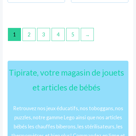
1
2
3
4
5
→
Tipirate, votre magasin de jouets
et articles de bébés
Retrouvez nos jeux éducatifs, nos toboggans, nos
puzzles, notre gamme Lego ainsi que nos articles
bébés les chauffes biberons, les stérilisateurs, les
thermomètres et bien plus! Commandez en ligne et