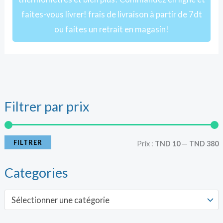
faites-vous livrer! frais de livraison à partir de 7dt
ou faites un retrait en magasin!
Filtrer par prix
r
r
i
i
FILTRER
Prix :
TND 10
—
TND 380
x
x
Categories
i
a
Sélectionner une catégorie
n
x