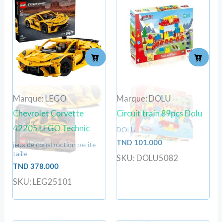
Marque: LEGO
Marque: DOLU
Chevrolet Corvette
Circuit train 89pcs Dolu
42205 LEGO Technic
DOLU
TND
101.000
jeux de construction petite
taille
SKU: DOLU5082
TND
378.000
SKU: LEG25101