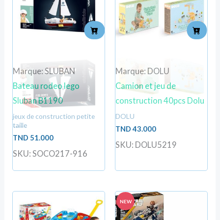
Marque: SLUBAN
Marque: DOLU
Bateau rodeo lego
Camion et jeu de
Sluban B1190
construction 40pcs Dolu
jeux de construction petite
DOLU
taille
TND
43.000
TND
51.000
SKU: DOLU5219
SKU: SOCO217-916
NEW