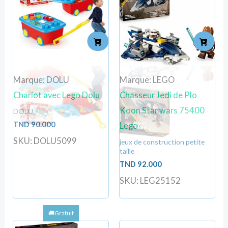
Marque: DOLU
Marque: LEGO
Chariot avec Lego Dolu
Chasseur Jedi de Plo
Koon Star wars 75400
DOLU
TND
90.000
Lego
SKU: DOLU5099
jeux de construction petite
taille
TND
92.000
SKU: LEG25152