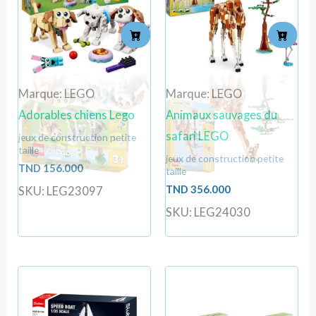
Marque: LEGO
Marque: LEGO
Adorables chiens Lego
Animaux sauvages du
safari LEGO
jeux de construction petite
taille
jeux de construction petite
TND
156.000
taille
TND
356.000
SKU: LEG23097
SKU: LEG24030