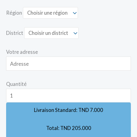
Région
District
Votre adresse
Quantité
Livraison Standard:
TND
7.000
Total:
TND
205.000