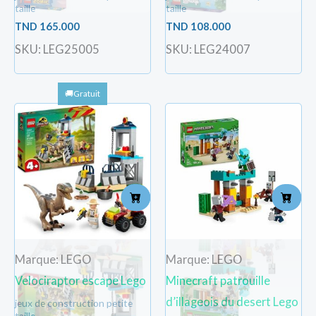
taille
taille
TND
165.000
TND
108.000
SKU: LEG25005
SKU: LEG24007
Marque: LEGO
Marque: LEGO
Velociraptor escape Lego
Minecraft patrouille
d’illageois du desert Lego
jeux de construction petite
taille