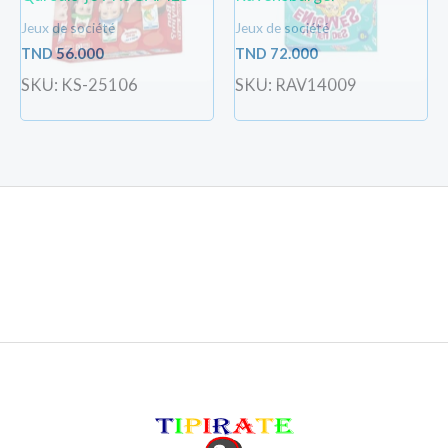
Jeux de société
Jeux de société
TND
56.000
TND
72.000
SKU: KS-25106
SKU: RAV14009