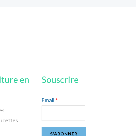
lture en
Souscrire
Email
*
es
sucettes
S'ABONNER