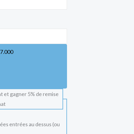
7.000
t et gagner 5% de remise
hat
nées entrées au dessus (ou