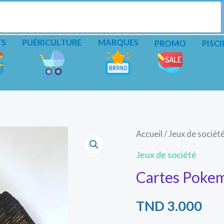
TS
PUÉRICULTURE
MARQUES
PROMO
PISCI
Accueil
/
Jeux de sociét
Jeux de société
Cartes Poke
TND
3.000