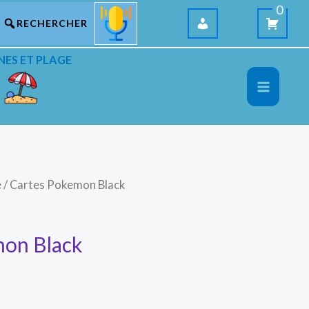
0
NES ET PLAGE
é
/ Cartes Pokemon Black
mon Black