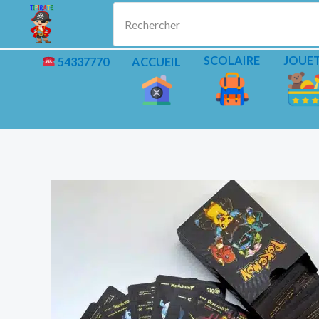
Aller
Rechercher
au
contenu
SCOLAIRE
JOUE
54337770
ACCUEIL