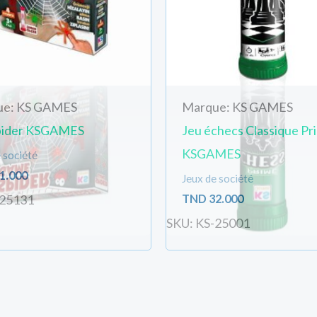
ue: KS GAMES
Marque: KS GAMES
pider KSGAMES
Jeu échecs Classique Pr
KSGAMES
 société
1.000
Jeux de société
TND
32.000
-25131
SKU: KS-25001