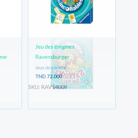
Jeu des énigmes
ime
Ravensburger
Jeux de société
TND
72.000
SKU: RAV14009