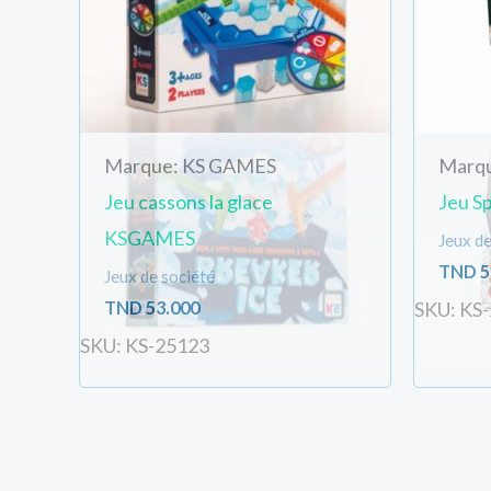
Marque: KS GAMES
Marq
Jeu cassons la glace
Jeu S
KSGAMES
Jeux de
TND
5
Jeux de société
TND
53.000
SKU: KS
SKU: KS-25123