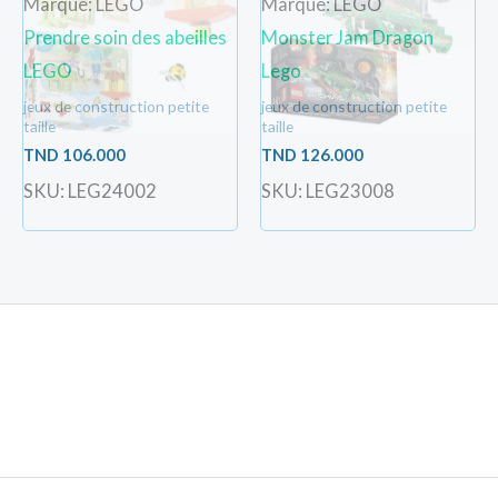
Marque: LEGO
Marque: LEGO
Prendre soin des abeilles
Monster Jam Dragon
LEGO
Lego
jeux de construction petite
jeux de construction petite
taille
taille
TND
106.000
TND
126.000
SKU: LEG24002
SKU: LEG23008