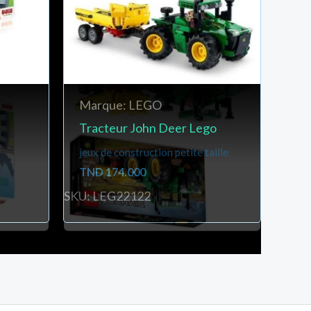
Marque: LEGO
Tracteur John Deer Lego
jeux de construction petite taille
TND
174.000
SKU: LEG22122