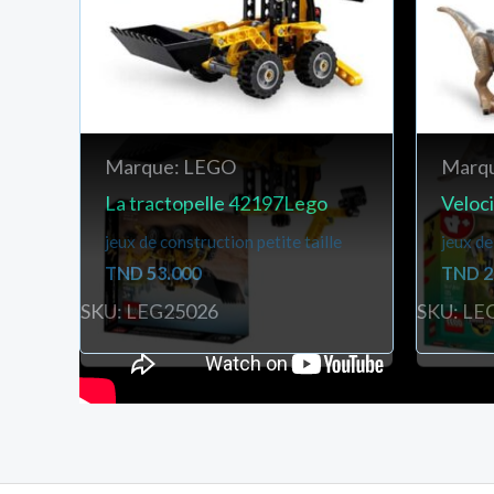
Marque: LEGO
Marq
La tractopelle 42197Lego
Veloc
jeux de construction petite taille
jeux de
TND
53.000
TND
2
SKU: LEG25026
SKU: LE