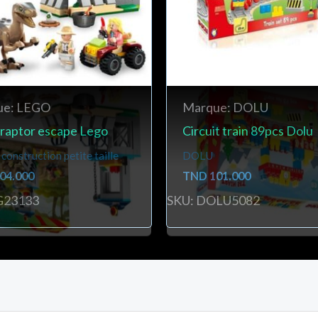
ue: LEGO
Marque: DOLU
iraptor escape Lego
Circuit train 89pcs Dolu
 construction petite taille
DOLU
04.000
TND
101.000
G23133
SKU: DOLU5082