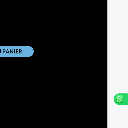
en ligne ou découvrez ce jouet dans notre
e.
ck
 PANIER
ories :
jeux de construction petite taille
,
Lego
ruction
,
Lego
ineux Livraison à Tarif=7dt