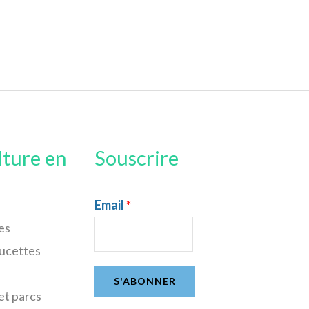
lture en
Souscrire
Email
*
es
sucettes
S'ABONNER
et parcs