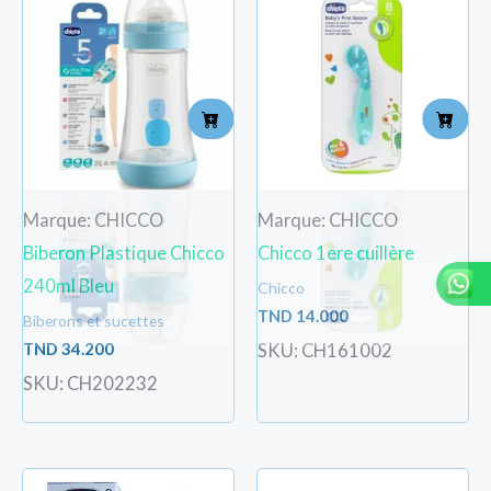
Marque: CHICCO
Marque: CHICCO
Biberon Plastique Chicco
Chicco 1ere cuillère
240ml Bleu
Chicco
TND
14.000
Biberons et sucettes
TND
34.200
SKU: CH161002
SKU: CH202232