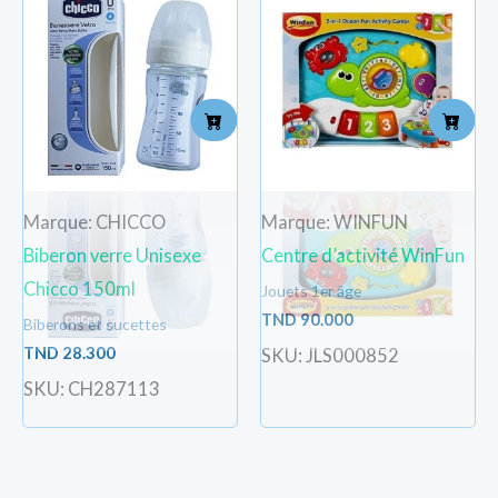
Marque: CHICCO
Marque: WINFUN
Biberon verre Unisexe
Centre d’activité WinFun
Chicco 150ml
Jouets 1er âge
TND
90.000
Biberons et sucettes
TND
28.300
SKU: JLS000852
SKU: CH287113