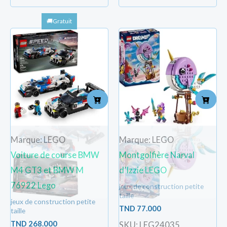
Marque: LEGO
Marque: LEGO
Voiture de course BMW
Montgolfière Narval
M4 GT3 et BMW M
d’Izzie LEGO
76922 Lego
jeux de construction petite
taille
jeux de construction petite
TND
77.000
taille
TND
268.000
SKU: LEG24035