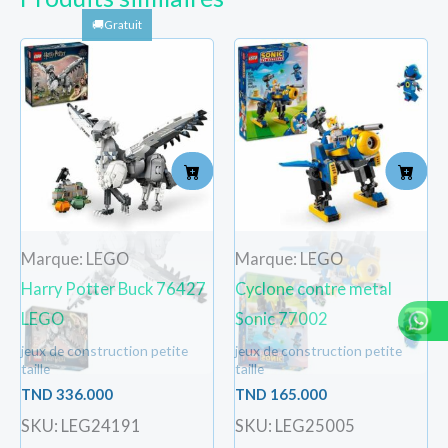
Marque: LEGO
Marque: LEGO
Harry Potter Buck 76427
Cyclone contre metal
LEGO
Sonic 77002
jeux de construction petite
jeux de construction petite
taille
taille
TND
336.000
TND
165.000
SKU: LEG24191
SKU: LEG25005