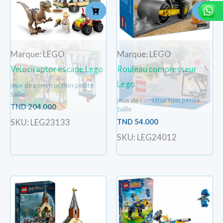
Marque: LEGO
Marque: LEGO
Velociraptor escape Lego
Rouleau compresseur
Lego
jeux de construction petite
taille
jeux de construction petite
TND
204.000
taille
TND
54.000
SKU: LEG23133
SKU: LEG24012