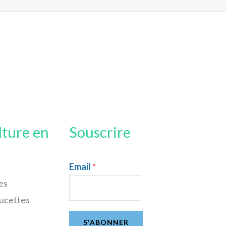
lture en
Souscrire
Email
*
es
sucettes
S'ABONNER