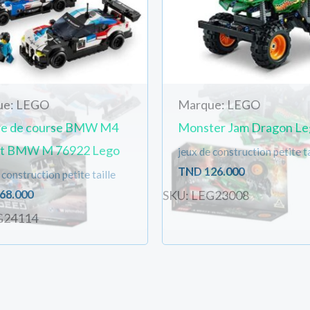
ue: LEGO
Marque: LEGO
re de course BMW M4
Monster Jam Dragon Le
t BMW M 76922 Lego
jeux de construction petite ta
TND
126.000
 construction petite taille
68.000
SKU: LEG23008
G24114