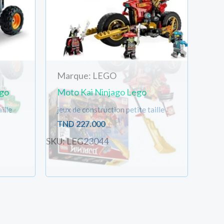
Marque: LEGO
go
Moto Kai Ninjago Lego
ille
jeux de construction petite taille
TND
227.000
SKU: LEG23044