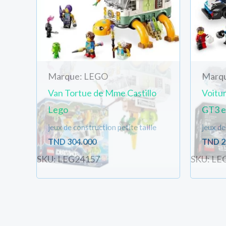
Marque: LEGO
Marq
Van Tortue de Mme Castillo
Voitu
Lego
GT3 e
jeux de construction petite taille
jeux de
TND
304.000
TND
2
SKU: LEG24157
SKU: LE