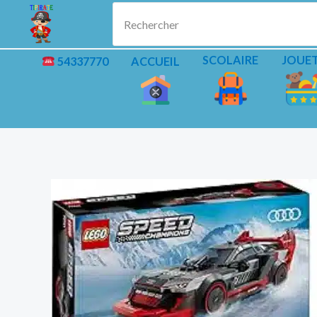
Aller
Rechercher
au
contenu
SCOLAIRE
JOUE
54337770
ACCUEIL