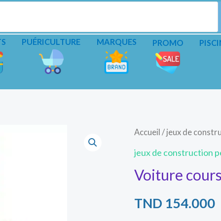
TS
PUÉRICULTURE
MARQUES
PROMO
PISCI
Accueil
/
jeux de constru
jeux de construction pe
Voiture cour
TND
154.000