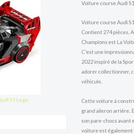
Voiture course Audi S
Voiture course Audi S1
Contient 274 pièces. A
Champions est La Voit
C’est une impressionna
2022 inspiré de la Spo
adorer collectionner, 
véhicule.
Audi S1 Lego
Cette voiture à constr
grand aileron arrière. E
son pare-chocs avant et
voiture est également 