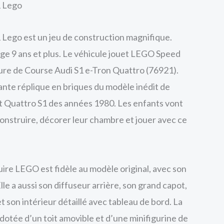
1 Lego
 Lego est un jeu de construction magnifique.
ge 9 ans et plus. Le véhicule jouet LEGO Speed
ure de Course Audi S1 e-Tron Quattro (76921).
nte réplique en briques du modèle inédit de
rt Quattro S1 des années 1980. Les enfants vont
construire, décorer leur chambre et jouer avec ce
uire LEGO est fidèle au modèle original, avec son
lle a aussi son diffuseur arrière, son grand capot,
 son intérieur détaillé avec tableau de bord. La
dotée d’un toit amovible et d’une minifigurine de