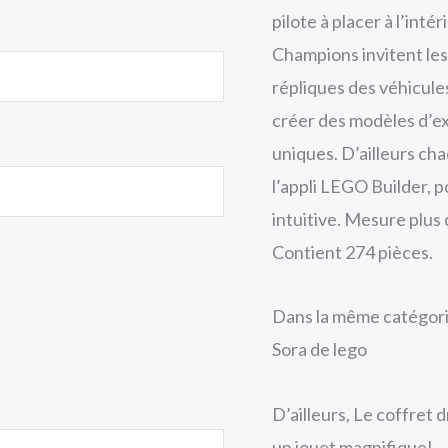
pilote à placer à l’int
Champions invitent les
répliques des véhicules
créer des modèles d’e
uniques. D’ailleurs ch
l’appli LEGO Builder, 
intuitive. Mesure plus 
Contient 274 pièces.
Dans la même catégorie
Sora de lego
D’ailleurs, Le coffret 
un jouet magnifique!