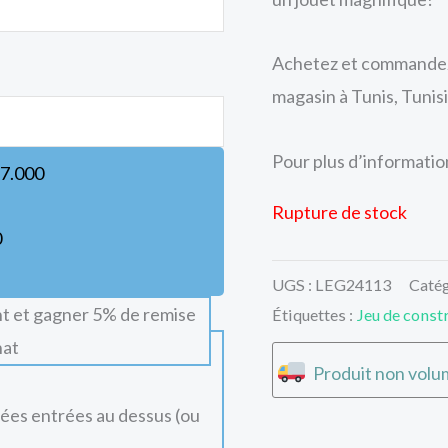
Achetez et commandez 
magasin à Tunis, Tunisi
Pour plus d’informations
7.000
Rupture de stock
0
UGS :
LEG24113
Catég
t et gagner 5% de remise
Étiquettes :
Jeu de const
hat
Produit non volum
nées entrées au dessus (ou