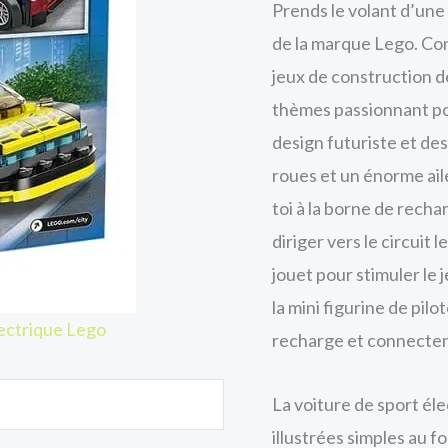
Prends le volant d’une
de la marque Lego. Cont
jeux de construction d
thèmes passionnant pou
design futuriste et des
roues et un énorme aile
toi à la borne de recha
diriger vers le circuit
jouet pour stimuler le j
la mini figurine de pilo
ectrique Lego
recharge et connectent 
La voiture de sport él
illustrées simples au 