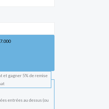
7.000
t et gagner 5% de remise
hat
nées entrées au dessus (ou