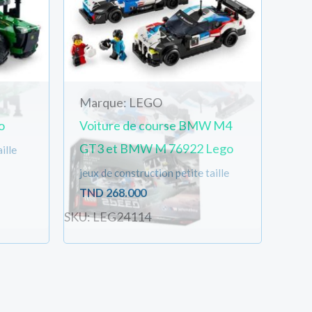
Marque: LEGO
o
Voiture de course BMW M4
GT3 et BMW M 76922 Lego
ille
jeux de construction petite taille
TND
268.000
SKU: LEG24114