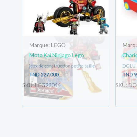
Marque: LEGO
Marq
Moto Kai Ninjago Lego
Chari
jeux de construction petite taille
DOLU
TND
227.000
TND
9
SKU: LEG23044
SKU: D