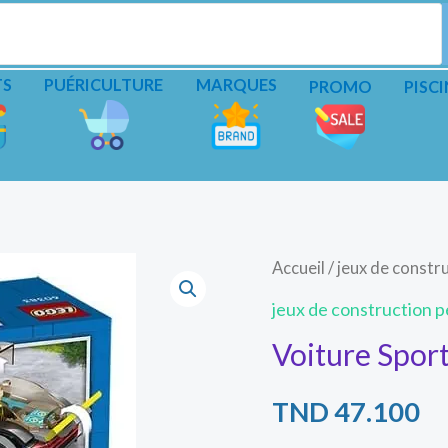
TS
PUÉRICULTURE
MARQUES
PROMO
PISCI
Accueil
/
jeux de constru
jeux de construction pe
Voiture Sport
TND
47.100