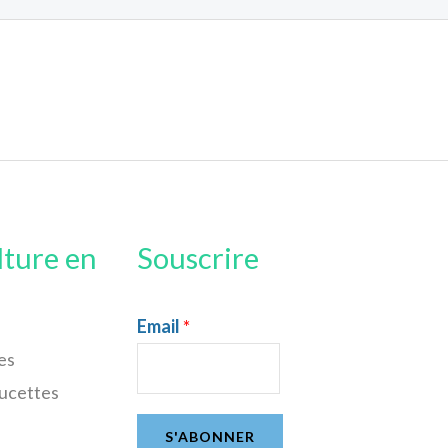
lture en
Souscrire
Email
*
es
sucettes
S'ABONNER