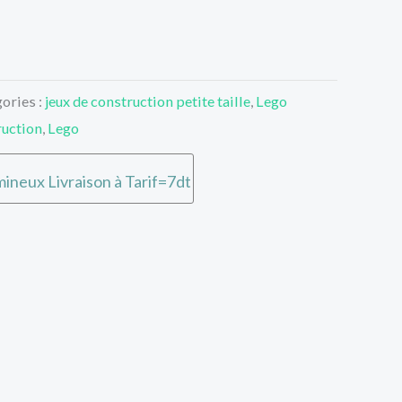
ories :
jeux de construction petite taille
,
Lego
ruction
,
Lego
ineux Livraison à Tarif=7dt