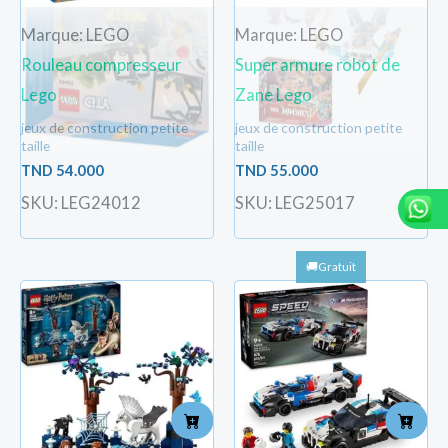
Marque: LEGO
Marque: LEGO
Rouleau compresseur
Super armure robot de
Lego
Zane Lego
jeux de construction petite
jeux de construction petite
taille
taille
TND
54.000
TND
55.000
SKU: LEG24012
SKU: LEG25017