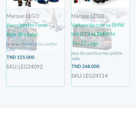
Marque: LEGO
Marque: LEGO
Harry potter Foret
Voiture de course BMW
interdite Lego
M4 GT3 et BMW M
76922 Lego
jeux de construction petite
taille
jeux de construction petite
TND
155.000
taille
TND
268.000
SKU: LEG24092
SKU: LEG24114