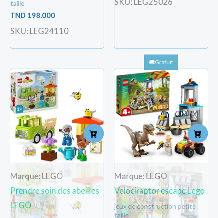
SKU: LEG25026
taille
TND
198.000
SKU: LEG24110
Marque: LEGO
Marque: LEGO
Prendre soin des abeilles
Velociraptor escape Lego
LEGO
jeux de construction petite
taille