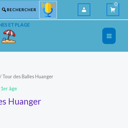
0
NES ET PLAGE
/ Tour des Balles Huanger
 1er âge
les Huanger