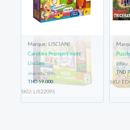
Marque: LISCIANI
Marq
Carotina Premiers mots
Puzzl
Lisciani
Educa
TND
7
Jeux éducatifs
TND
59.000
SKU: ED
SKU: LIS22095