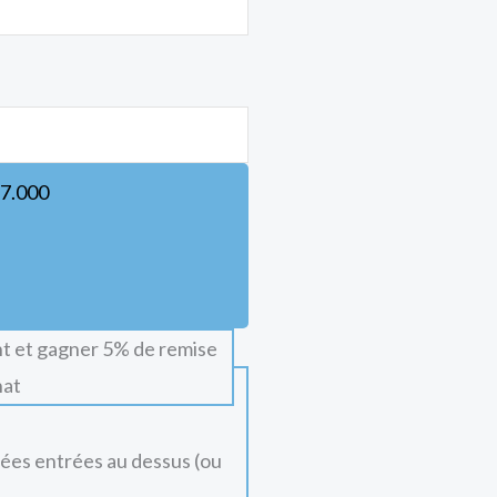
7.000
t et gagner 5% de remise
hat
nées entrées au dessus (ou