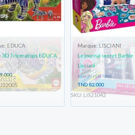
ue: EDUCA
Marque: LISCIANI
e 3D Triceratops EDUCA
Le journal secret Barbie
Lisciani
9.000
Jeux de rôle filles
TND
82.000
U22005
SKU: LIS21042