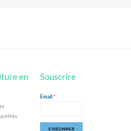
lture en
Souscrire
Email
*
es
sucettes
S'ABONNER