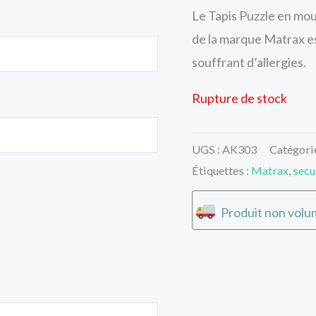
Le Tapis Puzzle en mo
de la marque Matrax es
souffrant d’allergies.
Rupture de stock
UGS :
AK303
Catégori
Étiquettes :
Matrax
,
secu
Produit non volum