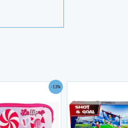
Le
Le
-13%
prix
prix
initial
actuel
était :
est :
TND
TND
27.600.
24.000.