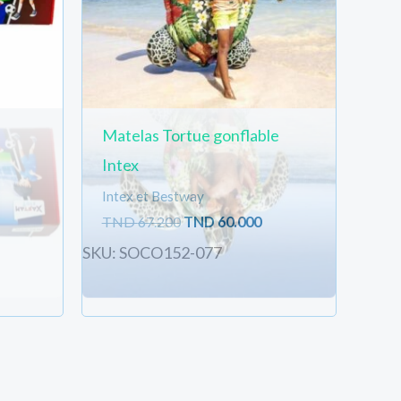
Matelas Tortue gonflable
Intex
Intex et Bestway
TND
67.200
TND
60.000
SKU: SOCO152-077