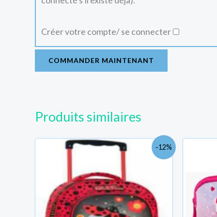
connecté s'il existe déjà).
Créer votre compte/ se connecter
COMMANDER MAINTENANT
Produits similaires
Le
Le
-12%
prix
prix
initial
actuel
était :
est :
TND
TND
100.600.
89.000.