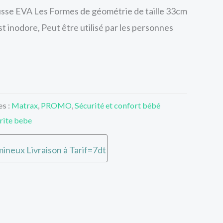
usse EVA Les Formes de géométrie de taille 33cm
t inodore, Peut être utilisé par les personnes
es :
Matrax
,
PROMO
,
Sécurité et confort bébé
rite bebe
ineux Livraison à Tarif=7dt