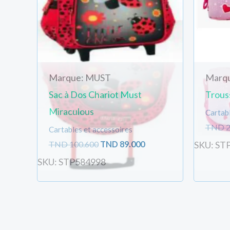
Marque: MUST
Marq
Sac à Dos Chariot Must
Trous
Miraculous
Cartabl
TND
2
Cartables et accessoires
TND
100.600
TND
89.000
SKU: ST
SKU: STP584998