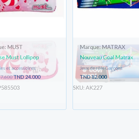
ue: MUST
Marque: MATRAX
se Must Lollipop
Nouveau Goal Matrax
es et accessoires
Jeux de rôle Garçons
7.600
TND
24.000
TND
82.000
P585503
SKU: AK227