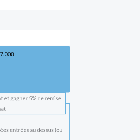
7.000
t et gagner 5% de remise
hat
nées entrées au dessus (ou