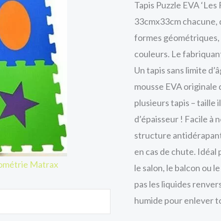
Tapis Puzzle EVA ‘Les 
33cmx33cm chacune, de
formes géométriques, é
couleurs. Le fabriquan
Un tapis sans limite d’â
mousse EVA originale de
plusieurs tapis – taille
d’épaisseur ! Facile à 
structure antidérapante
en cas de chute. Idéal 
éométrie Matrax
le salon, le balcon ou le
pas les liquides renvers
humide pour enlever to