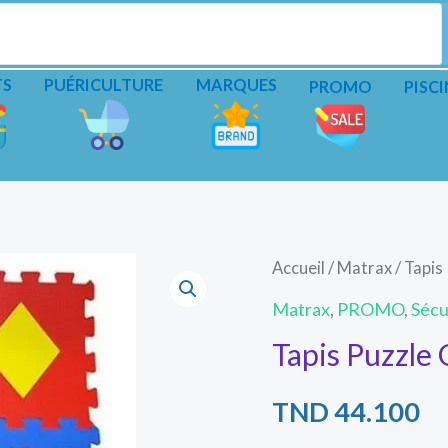
TS
PUÉRICULTURE
MARQUES
PROMO
PISCI
Accueil
/
Matrax
/ Tapis
Matrax
,
PROMO
,
Sécu
Tapis Puzzle
TND
44.100