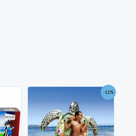
Le
Le
-11%
prix
prix
initial
actuel
était :
est :
TND
TND
67.200.
60.000.