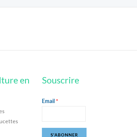
lture en
Souscrire
Email
*
es
sucettes
S'ABONNER